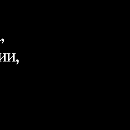
,
ии,
а