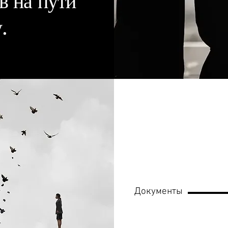
в на пути
.
Документы