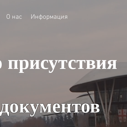
О нас
Информация
о присутствия
документов