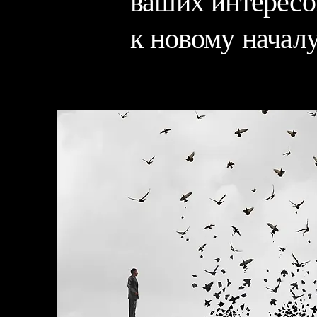
ваших интересо
к новому началу